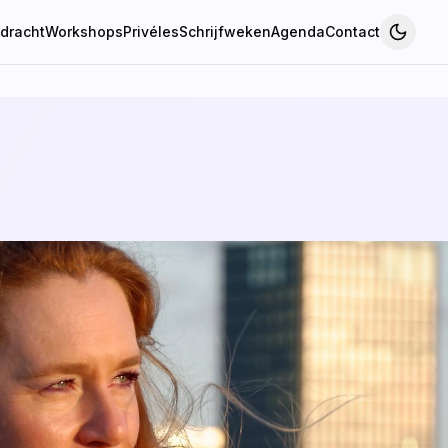
pdracht
Workshops
Privéles
Schrijfweken
Agenda
Contact