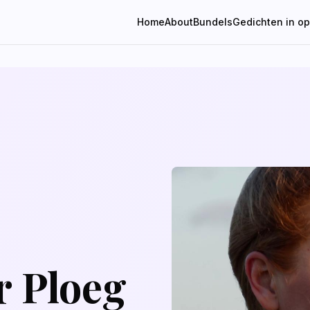
Home
About
Bundels
Gedichten in o
r Ploeg